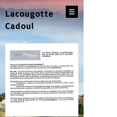
Lacougotte
Cadoul