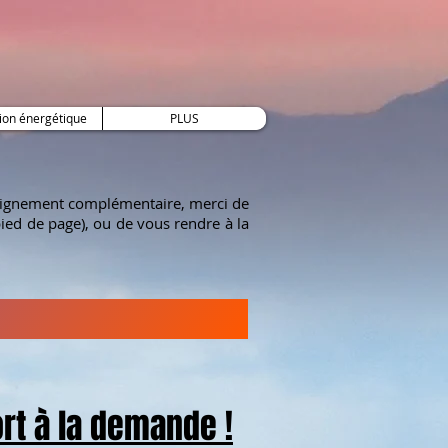
ion énergétique
PLUS
nseignement complémentaire, merci de
ied de page), ou de vous rendre à la
rt à la demande !