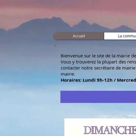
Lacougot
Accueil
La commu
Bienvenue sur le site de la mairie d
Vous y trouverez la plupart des re
contacter notre secrétaire de mairi
mairie.
Horaires: Lundi 9h-12h / Mercre