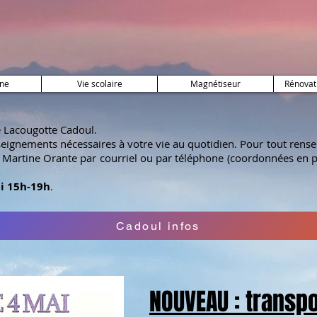
te Cadoul
ne
Vie scolaire
Magnétiseur
Rénovat
e Lacougotte Cadoul.
nseignements nécessaires à votre vie au quotidien. Pour tout re
e Martine Orante par courriel ou par téléphone (coordonnées en p
di 15h-19h
.
Cadoul infos
NOUVEAU : transpo